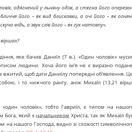
оловік, одягнений у льняну одіж, а стегна його оперезан
бличчя його – як вид блискавки, а очі його – як огнян
куча мідь, а звук слів його – як гук натовпу».
 віршах?
діння, яке бачив Даниїл (7 в.). «Один чоловік» муси
описом людини. Хоча його ім’я не є виразно подане
в вжитий, щоб дати Даниїлу попередні об’явлення. Це
обою, і то нижчого рангу, аніж Михаїл (13,21 вірші
 «один чоловік», тобто Гавриїл, є типом на нашог
ом Бога, який є
начальником
Христа, так як Михаїл бу
ом на нашого Господа, видно зі схожості символічног