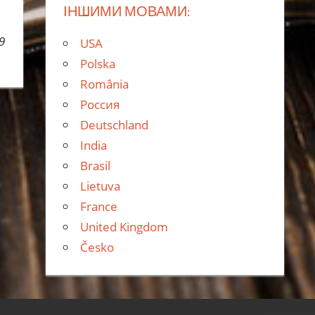
ІНШИМИ МОВАМИ:
9
USA
Polska
România
Россия
Deutschland
India
Brasil
Lietuva
France
United Kingdom
Česko