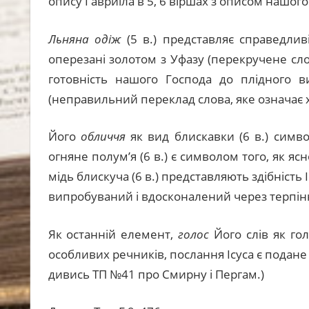
опису Гавриїла в 5, 6 віршах з описом нашог
Льняна одіж
(5 в.) представляє справедлив
оперезані золотом з Уфазу (перекручене сло
готовність нашого Господа до плідного 
(неправильний переклад слова, яке означає хр
Його
обличчя
як вид блискавки (6 в.) симво
огняне полум’я (6 в.) є символом того, як я
мідь блискуча (6 в.) представляють здібність 
випробуваний і вдосконалений через терпін
Як останній елемент,
голос
Його слів як гол
особливих речників, послання Ісуса є подане
дивись ТП №41 про Смирну і Пергам.)