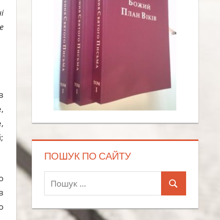
і
е
в
,
,
;
ПОШУК ПО САЙТУ
о
Пошук:
Пошук
в
о