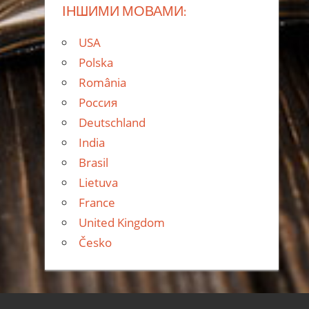
ІНШИМИ МОВАМИ:
USA
Polska
România
Россия
Deutschland
India
Brasil
Lietuva
France
United Kingdom
Česko